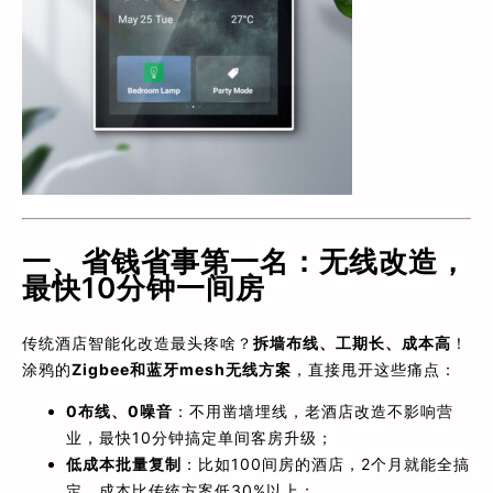
一、省钱省事第一名：无线改造，
最快10分钟一间房
传统酒店智能化改造最头疼啥？
拆墙布线、工期长、成本高
！
涂鸦的
Zigbee和蓝牙mesh无线方案
，直接甩开这些痛点：
0布线、0噪音
：不用凿墙埋线，老酒店改造不影响营
业，最快10分钟搞定单间客房升级；
低成本批量复制
：比如100间房的酒店，2个月就能全搞
定，成本比传统方案低30%以上；