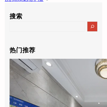
搜索
S
e
a
r
c
热门推荐
h