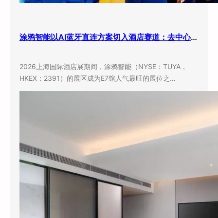
涂鸦智能以AI蓝牙直连方案切入酒店赛道：去中心化架构破解智能化改造三大痛点
2026上海国际酒店展期间，涂鸦智能（NYSE：TUYA，
HKEX：2391）的展区成为E7馆人气最旺的展位之…