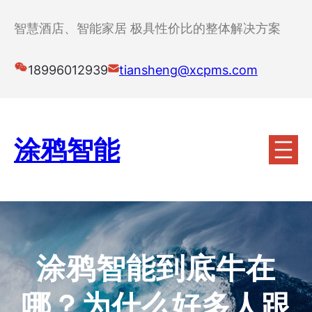
跳
至
智慧酒店、智能家居 极具性价比的整体解决方案
内
容
18996012939
tiansheng@xcpms.com
涂鸦智能
涂鸦智能到底牛在
哪？为什么好多人跟