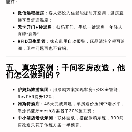
能打：
微信远程控房
：客人还没入住就能提前开空调，进房直
接享受舒适温度；
无卡开门+秒退房
：扫码开门、手机一键退房，年轻人
直呼“真香”；
RFID卫生监管
：抹布乱用自动报警，床品清洗全程可追
溯，卫生问题再也不背锅。
五、真实案例：千间客房改造，他
们怎么做到的？
驴妈妈旅游集团
：用涂鸦方案实现客房+公区全智能，
RevPAR提升12%；
雅斯特酒店
：45天完成筹建，单房造价压到中端水平，
靠涂鸦蓝牙mesh方案省了30%施工费；
中小酒店老板亲测
：联体面板，搭配涂鸦系统，300间
房改造只花了传统方案一半预算。