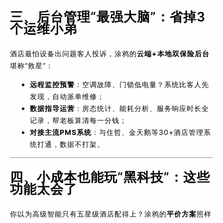
三、后台管理“最强大脑”：省掉3
个运维小弟
酒店最怕设备出问题客人投诉，涂鸦的
云端+本地双保险后台
堪称“救星”：
远程监控预警
：空调故障、门锁低电量？系统比客人先
发现，自动派单维修；
数据指导运营
：房态统计、能耗分析、服务响应时长全
记录，帮老板算清每一分钱；
对接主流PMS系统
：与住哲、金天鹅等30+酒店管理系
统打通，数据不打架。
四、小成本也能玩“黑科技”：这些
功能太会了
你以为高级智能只有五星级酒店配得上？涂鸦的
平价方案
照样