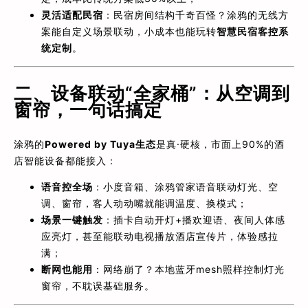
灵活适配民宿
：民宿房间结构千奇百怪？涂鸦的无线方
案能自定义场景联动，小成本也能玩转
智慧民宿客控系
统定制
。
二、设备联动“全家桶”：从空调到
窗帘，一句话搞定
涂鸦的
Powered by Tuya生态
是真·硬核，市面上90%的酒
店智能设备都能接入：
语音控全场
：小度音箱、涂鸦管家语音联动灯光、空
调、窗帘，客人动动嘴就能调温度、换模式；
场景一键触发
：插卡自动开灯+播欢迎语、夜间人体感
应亮灯，甚至能联动电视播放酒店宣传片，体验感拉
满；
断网也能用
：网络崩了？本地蓝牙mesh照样控制灯光
窗帘，不耽误基础服务。