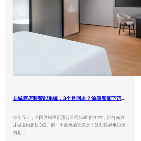
县城酒店装智能系统，3个月回本？涂鸦智能下沉市场打法曝光
今年五一，全国县域酒店预订量同比暴涨114%，部分南方
县城涨幅超过3倍。但一个尴尬的现实是：这些撑起半边天
的县…