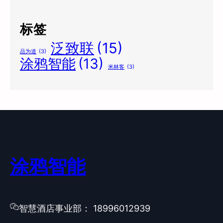
标签
泛致联
(15)
品为道
(3)
涂鸦智能
(13)
米林客
(3)
涂鸦智能
智慧酒店事业部： 18996012939