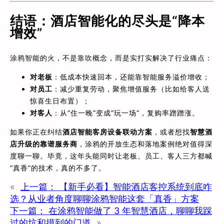
结语：酒店智能化的尽头是“降本
增效”
涂鸦智能的火，不是靠吹概念，而是实打实解决了行业痛点：
对老板
：低成本快速回本，还能靠智能服务溢价增收；
对员工
：减少重复劳动，聚焦增值服务（比如给客人送
惊喜生日布置）；
对客人
：从“住一晚”变成“玩一场”，复购率蹭蹭涨。
如果你正在纠结
酒店智能客房设备联动方案
，或者想找
智慧酒
店升级的靠谱服务商
，涂鸦的开放生态和落地案例绝对值得深
度聊一聊。毕竟，这年头能同时让老板、员工、客人三方都喊
“真香”的技术，真的不多了。
«
上一篇：
【新手必看】智能酒店客控系统到底咋
选？从业者角度聊聊涂鸦智能这套「真香」方案
下一篇：
在涂鸦智能做了 3 年智慧酒店，聊聊我踩
过的坑和摸到的门道
»