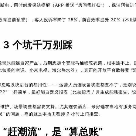
断电，同时触发保洁提醒（APP 推送 “房间需打扫”），保洁阿姨进
障提前预警），客人投诉率降了 25%，前台效率提升 30%（不用
3 个坑千万别踩
完发现只能连自家产品，后期想加个智能马桶或晾衣架，根本连不上。
比如美的空调、小米电视、海尔热水器），真正的开放平台敢接受 “
忽略系统后台的易用性 —— 运营人员连设备状态都查不了，更别
PP” 一样简单，最好能自定义报表（比如按周 / 月生成能耗报告、
统维护、场景调整都需要支持。尤其连锁酒店，最好选在当地有服务
灵” 的问题，靠的就是本地工程师 2 小时上门排查。
赶潮流”，是 “算总账”