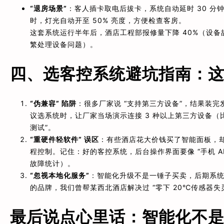
“退房场景”
：客人插卡取电后拔卡，系统自动延时 30 分钟
时，灯光自动开至 50% 亮度，方便检查客房。
这套系统运行半年后，酒店工程部报修量下降 40%（设备故
繁处理设备问题）。
四、选客控系统避坑指南：这 
“伪兼容” 陷阱
：很多厂家说 “支持第三方设备”，结果装
议选系统时，让厂家当场演示连接 3 种以上第三方设备（
测试”。
“重硬件轻软件” 误区
：有些酒店花大价钱买了智能面板，却
程控制。记住：好的客控系统，后台操作界面要像 “手机 A
故障统计）。
“忽视本地化服务”
：智能化升级不是一锤子买卖，后期系
的品牌，我们曾帮某西北酒店解决过 “零下 20℃传感器失
最后说点心里话：智能化不是 “