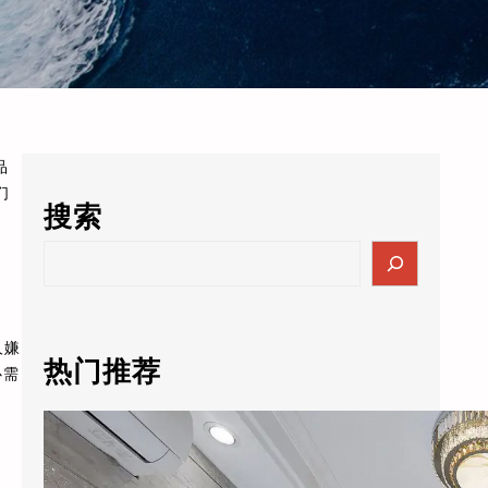
品
们
搜索
S
e
a
r
人嫌
c
热门推荐
心需
h
酒店的数据突然值3000万了？老板自己都懵：这玩意儿还能卖钱？