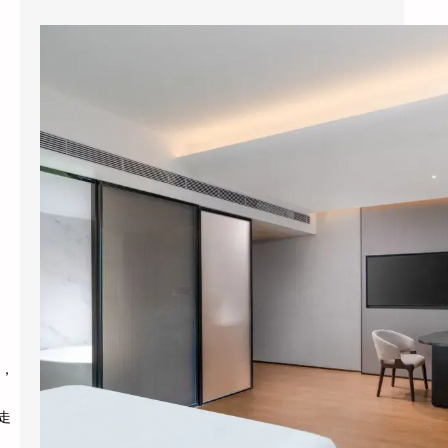
县城酒店装智能系统，3个月回本？涂鸦智能下沉市场打法曝光
今年五一，全国县域酒店预订量同比暴涨
114%，部分南方县城涨幅超过3倍。但一个尴
尬的现实是：这些撑起半边天的县…
。
低，
走