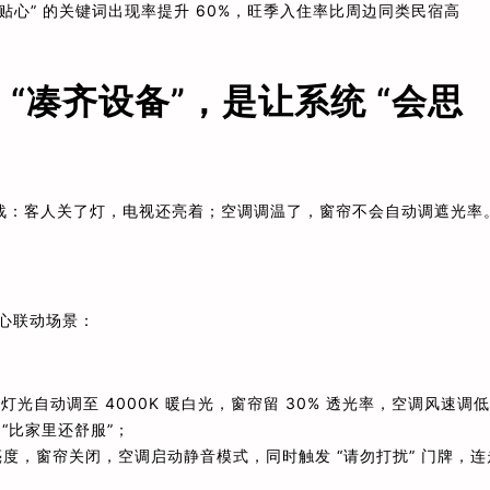
贴心” 的关键词出现率提升 60%，旺季入住率比周边同类民宿高
“凑齐设备”，是让系统 “会思
战：客人关了灯，电视还亮着；空调调温了，窗帘不会自动调遮光率
核心联动场景：
自动调至 4000K 暖白光，窗帘留 30% 透光率，空调风速调
“比家里还舒服”；
% 亮度，窗帘关闭，空调启动静音模式，同时触发 “请勿打扰” 门牌，连