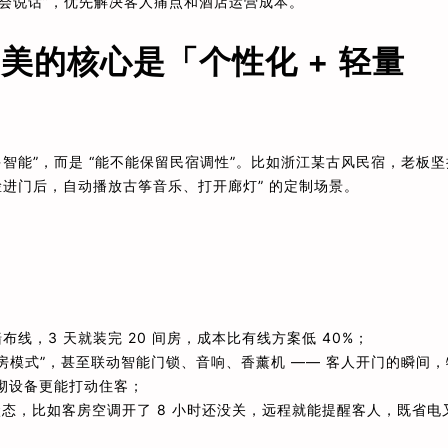
网会说话”，优先解决客人痛点和酒店运营成本。
美的核心是「个性化 + 轻量
智能”，而是 “能不能保留民宿调性”。比如浙江某古风民宿，老板坚
脸进门后，自动播放古筝音乐、打开廊灯” 的定制场景。
墙布线，3 天就装完 20 间房，成本比有线方案低 40%；
退房模式”，甚至联动智能门锁、音响、香薰机 —— 客人开门的瞬间，
堆砌设备更能打动住客；
态，比如客房空调开了 8 小时还没关，远程就能提醒客人，既省电