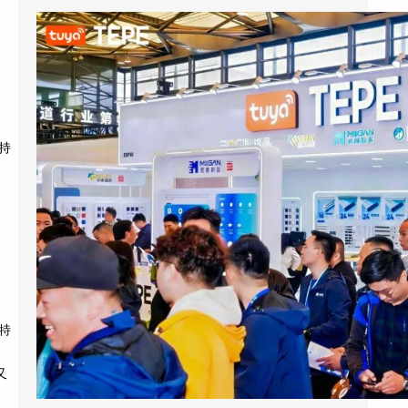
涂鸦智能以AI蓝牙直连方案切入酒店赛道：去中心化架构破解智能化改造三大痛点
2026上海国际酒店展期间，涂鸦智能
（NYSE：TUYA，HKEX：2391）的展区成为
E7馆人气最旺的展位之…
持
特
又