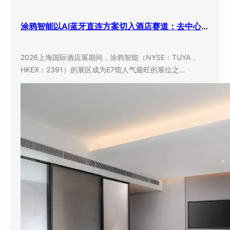
涂鸦智能以AI蓝牙直连方案切入酒店赛道：去中心化架构破解智能化改造三大痛点
2026上海国际酒店展期间，涂鸦智能（NYSE：TUYA，
HKEX：2391）的展区成为E7馆人气最旺的展位之…