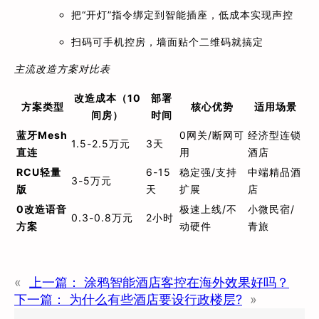
把“开灯”指令绑定到智能插座，低成本实现声控
扫码可手机控房，墙面贴个二维码就搞定
主流改造方案对比表
改造成本（10
部署
方案类型
核心优势
适用场景
间房）
时间
蓝牙Mesh
0网关/断网可
经济型连锁
1.5-2.5万元
3天
直连
用
酒店
RCU轻量
6-15
稳定强/支持
中端精品酒
3-5万元
版
天
扩展
店
0改造语音
极速上线/不
小微民宿/
0.3-0.8万元
2小时
方案
动硬件
青旅
«
上一篇：
涂鸦智能酒店客控在海外效果好吗？
下一篇：
为什么有些酒店要设行政楼层?
»