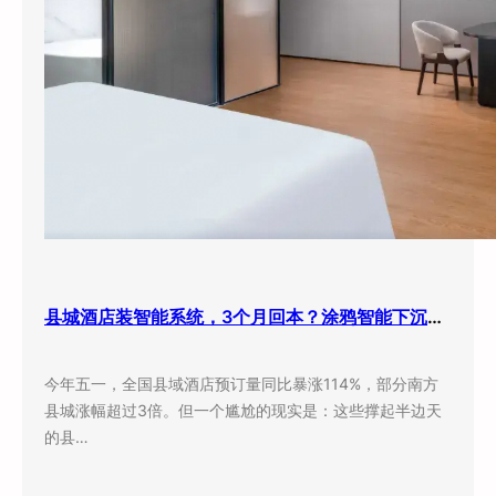
县城酒店装智能系统，3个月回本？涂鸦智能下沉市场打法曝光
今年五一，全国县域酒店预订量同比暴涨114%，部分南方
县城涨幅超过3倍。但一个尴尬的现实是：这些撑起半边天
的县…