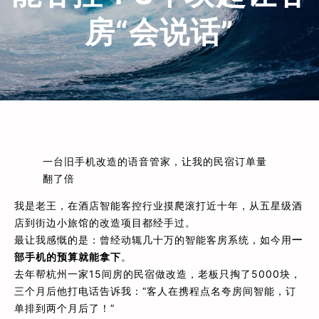
房“会说话”
一台旧手机改造的语音管家，让我的民宿订单量
翻了倍
我是老王，在酒店智能客控行业摸爬滚打近十年，从五星级酒
店到街边小旅馆的改造项目都经手过。
最让我感慨的是：曾经动辄几十万的智能客房系统，如今用
一
部手机的预算就能拿下
。
去年帮杭州一家15间房的民宿做改造，老板只掏了5000块，
三个月后他打电话告诉我：“客人在携程点名夸房间智能，订
单排到两个月后了！”