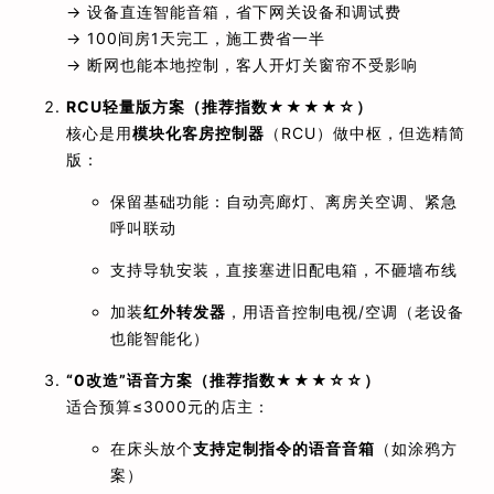
→ 设备直连智能音箱，省下网关设备和调试费
→ 100间房1天完工，施工费省一半
→ 断网也能本地控制，客人开灯关窗帘不受影响
RCU轻量版方案（推荐指数★★★★☆）
核心是用
模块化客房控制器
（RCU）做中枢，但选精简
版：
保留基础功能：自动亮廊灯、离房关空调、紧急
呼叫联动
支持导轨安装，直接塞进旧配电箱，不砸墙布线
加装
红外转发器
，用语音控制电视/空调（老设备
也能智能化）
“0改造”语音方案（推荐指数★★★☆☆）
适合预算≤3000元的店主：
在床头放个
支持定制指令的语音音箱
（如涂鸦方
案）