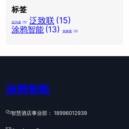
标签
泛致联
(15)
品为道
(3)
涂鸦智能
(13)
米林客
(3)
涂鸦智能
智慧酒店事业部： 18996012939