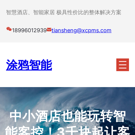
跳
至
智慧酒店、智能家居 极具性价比的整体解决方案
内
容
18996012939
tiansheng@xcpms.com
涂鸦智能
中小酒店也能玩转智
能客控！3千块起让客