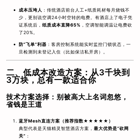
成本压垮人
：传统酒店前台人工+纸质耗材每月烧钱不
少，更别说空调24小时空转的电费。有酒店上了电子凭
证系统后，
纸质成本直降65%
，空调智能调温让电费砍
了20%。
防“飞单”利器
：客房控制系统能实时监控门锁状态，一
旦检测到未登记入住（比如保洁私开房）。
二、低成本改造方案：从3千块到
3万块，总有一款适合你
技术方案选择：别被高大上名词忽悠，
省钱是王道
蓝牙Mesh直连方案（推荐指数★★★★★）
典型代表是天猫精灵智慧酒店方案，
最大优势是“砍网
关”
：