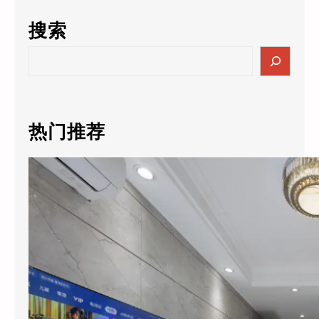
搜索
S
e
a
r
c
热门推荐
h