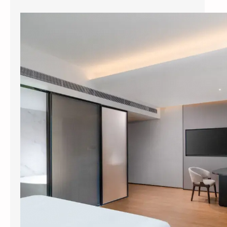
县城酒店装智能系统，3个月回本？涂鸦智能下沉市场打法曝光
今年五一，全国县域酒店预订量同比暴涨
114%，部分南方县城涨幅超过3倍。但一个尴
尬的现实是：这些撑起半边天的县…