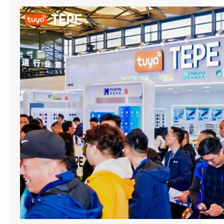
涂鸦智能以AI蓝牙直连方案切入酒店赛道：去中心化架构破解智能化改造三大痛点
2026上海国际酒店展期间，涂鸦智能
（NYSE：TUYA，HKEX：2391）的展区成为
E7馆人气最旺的展位之…