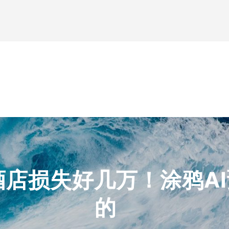
店损失好几万！涂鸦A
的