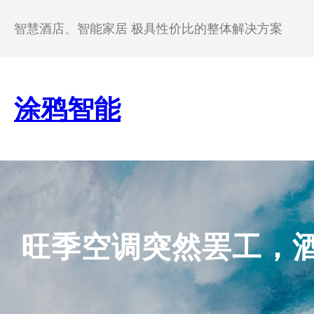
跳
至
智慧酒店、智能家居 极具性价比的整体解决方案
内
容
涂鸦智能
旺季空调突然罢工，酒