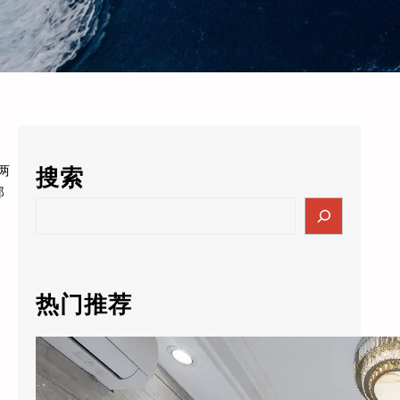
两
搜索
郑
S
e
a
r
c
热门推荐
h
酒店的数据突然值3000万了？老板自己都懵：这玩意儿还能卖钱？