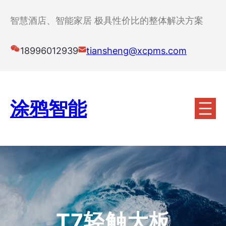
跳
至
智慧酒店、智能家居 极具性价比的整体解决方案
内
容
18996012939
tiansheng@xcpms.com
涂鸦智能
T7轻触大板