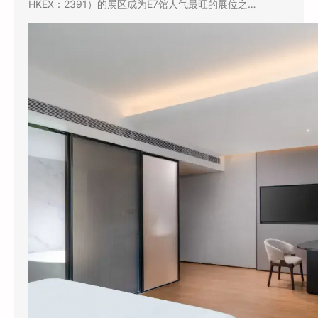
HKEX：2391）的展区成为E7馆人气最旺的展位之…