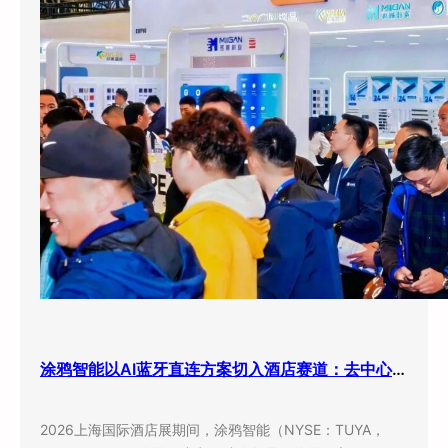
涂鸦智能以AI蓝牙直连方案切入酒店赛道：去中心化架构破解智能化改造三大痛点
2026上海国际酒店展期间，涂鸦智能（NYSE：TUYA，