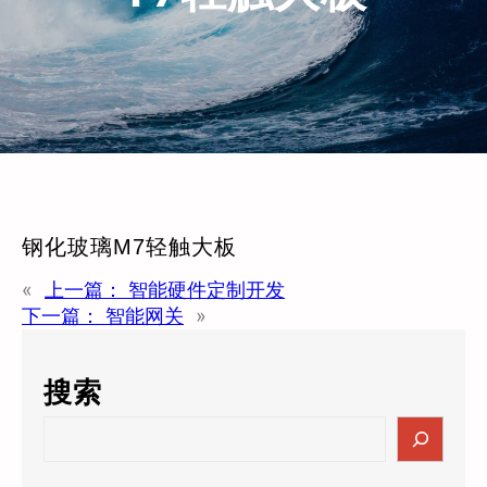
钢化玻璃M7轻触大板
«
上一篇：
智能硬件定制开发
下一篇：
智能网关
»
搜索
S
e
a