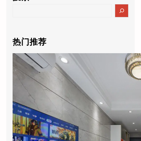
S
e
a
r
c
热门推荐
h