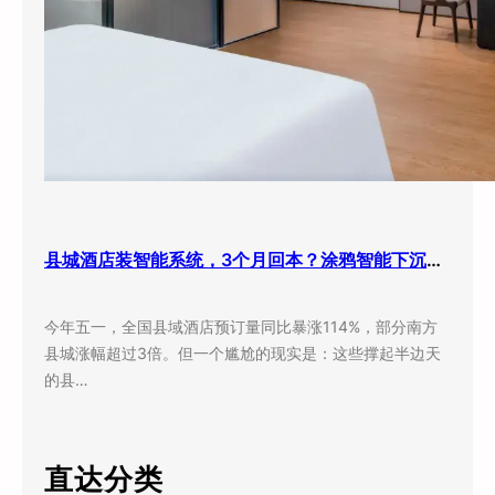
县城酒店装智能系统，3个月回本？涂鸦智能下沉市场打法曝光
今年五一，全国县域酒店预订量同比暴涨114%，部分南方
县城涨幅超过3倍。但一个尴尬的现实是：这些撑起半边天
的县…
直达分类