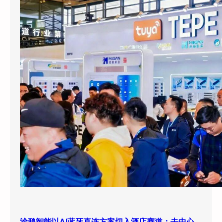
涂鸦智能以AI蓝牙直连方案切入酒店赛道：去中心化架构破解智能化改造三大痛点