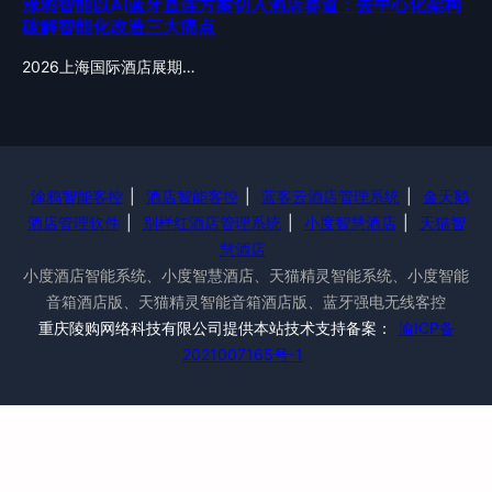
涂鸦智能以AI蓝牙直连方案切入酒店赛道：去中心化架构
破解智能化改造三大痛点
2026上海国际酒店展期…
涂鸦智能客控
|
酒店智能客控
|
蓝客云酒店管理系统
|
金天鹅
酒店管理软件
|
别样红酒店管理系统
|
小度智慧酒店
|
天猫智
慧酒店
小度酒店智能系统、小度智慧酒店、天猫精灵智能系统、小度智能
音箱酒店版、天猫精灵智能音箱酒店版、蓝牙强电无线客控
重庆陵购网络科技有限公司提供本站技术支持备案：
渝ICP备
2021007165号-1