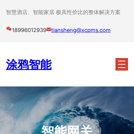
跳
至
智慧酒店、智能家居 极具性价比的整体解决方案
内
容
18996012939
tiansheng@xcpms.com
涂鸦智能
智能网关