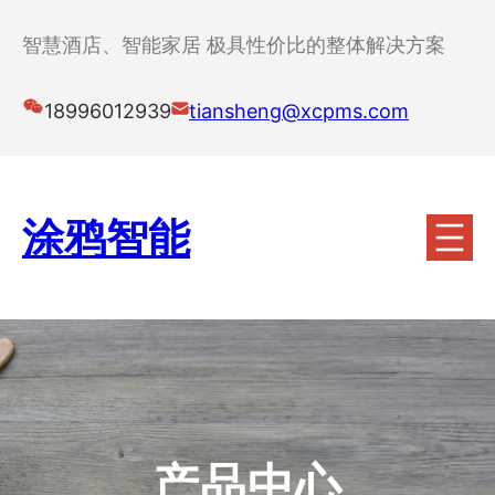
跳
至
智慧酒店、智能家居 极具性价比的整体解决方案
内
容
18996012939
tiansheng@xcpms.com
涂鸦智能
产品中心